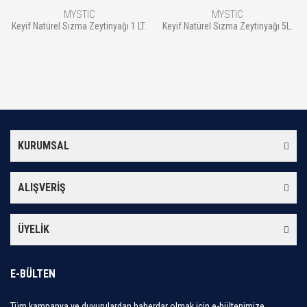
MYSTIC
MYSTIC
Keyif Natürel Sızma Zeytinyağı 1 LT.
Keyif Natürel Sızma Zeytinyağı 5L.
KURUMSAL
ALIŞVERİŞ
ÜYELİK
E-BÜLTEN
Tüm kampanya ve duyurulardan haberdar olmak için e-bültenimize