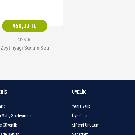
950,00 TL
MYSTIC
Zeytinyağı Sunum Seti
ERİŞ
ÜYELİK
kibi
Yeni Üyelik
i Satış Sözleşmesi
Üye Girişi
ve Güvenlik
Şifremi Unuttum
İade Şartları
Sepetiniz