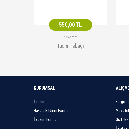
550,00 TL
MYSTIC
Tadım Tabağı
KURUMSAL
ALIŞV
İletişim
Kargo Ta
Havale Bildirim Formu
Mesafel
İletişim Formu
Gizlilik 
İptal ve 